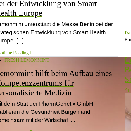
ei der Entwicklung von Smart
ealth Europe
emonmint unterstützt die Messe Berlin bei der
trategischen Entwicklung von Smart Health
Da
Bar
rope [...]
ntinue Reading
L
FRESH LEMONMINT
B
emonmint hilft beim Aufbau eines
S
ompetenzzentrums für
Apr
ersonalisierte Medizin
it dem Start der PharmGenetix GmbH
tablieren die Gesundheit Burgenland
meinsam mit der Wirtschaf [...]