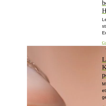
b
H
L
s
Eu
Co
L
K
p
M
e
ge