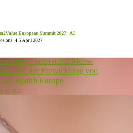
ta2Value European Summit 2027 | AI
celona, 4-5 April 2027
emonmint unterstützt Messe
erlin bei der Entwicklung von
mart Health Europe
il 20, 2026