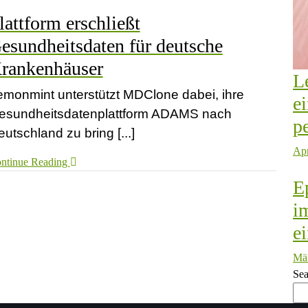
lattform erschließt
esundheitsdaten für deutsche
rankenhäuser
L
emonmint unterstützt MDClone dabei, ihre
e
esundheitsdatenplattform ADAMS nach
p
utschland zu bring [...]
Apr
ntinue Reading
E
i
e
Mär
Sea